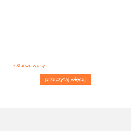
Dynamiczny rozwój handlu internetowego sprawił,
że sprawna organizacja procesów magazynowych i
transportowych stała się jednym z najważniejszych
elementów sukcesu sprzedaży online. Klienci
oczekują dziś szybkiej wysyłki, pełnej dostępności
produktów oraz...
« Starsze wpisy
przeczytaj więcej