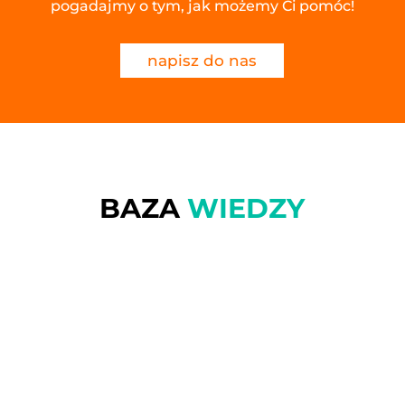
pogadajmy o tym, jak możemy Ci pomóc!
napisz do nas
BAZA
WIEDZY