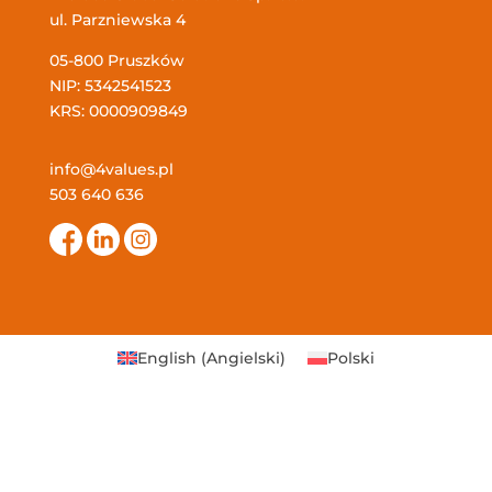
ul. Parzniewska 4
05-800 Pruszków
NIP: 5342541523
KRS: 0000909849
info@4values.pl
503 640 636
English
(
Angielski
)
Polski