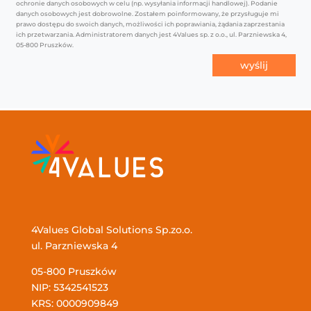
ochronie danych osobowych w celu (np. wysyłania informacji handlowej). Podanie
danych osobowych jest dobrowolne. Zostałem poinformowany, że przysługuje mi
prawo dostępu do swoich danych, możliwości ich poprawiania, żądania zaprzestania
ich przetwarzania. Administratorem danych jest 4Values sp. z o.o., ul. Parzniewska 4,
05-800 Pruszków.
wyślij
4Values Global Solutions Sp.zo.o.
ul. Parzniewska 4
05-800 Pruszków
NIP: 5342541523
KRS: 0000909849