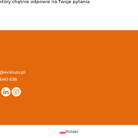
, który chętnie odpowie na Twoje pytania.
o@4values.pl
 640 636
Polski