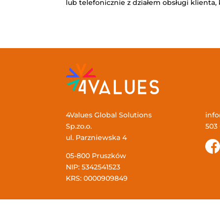
lub telefonicznie z działem obsługi klienta
4Values Global Solutions
inf
Sp.zo.o.
503
ul. Parzniewska 4
05-800 Pruszków
NIP: 5342541523
KRS: 0000909849