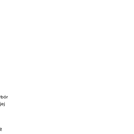
a
ybór
jej
ę